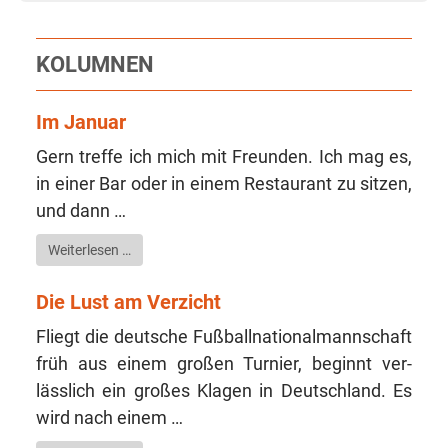
KOLUMNEN
Im Januar
Gern tref­fe ich mich mit Freun­den. Ich mag es,
in einer Bar oder in einem Restau­rant zu sit­zen,
und dann …
Wei­ter­le­sen …
Die Lust am Verzicht
Fliegt die deut­sche Fuß­ball­na­tio­nal­mann­schaft
früh aus ei­nem gro­ßen Tur­nier, beginnt ver­
lässlich ein gro­ßes Kla­gen in Deutsch­land. Es
wird nach einem …