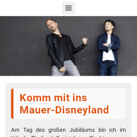
Zum Hauptinhalt springen
Komm mit ins
Mauer-Disneyland
Am Tag des gro­ßen Jubi­lä­ums bin ich im