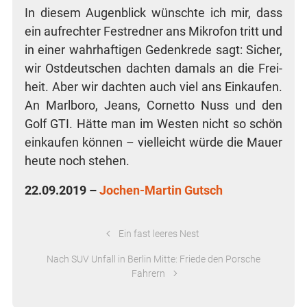
In die­sem Augen­blick wünsch­te ich mir, dass
ein auf­rech­ter Fest­red­ner ans Mikro­fon tritt und
in einer wahr­haf­ti­gen Gedenk­re­de sagt: Sicher,
wir Ost­deut­schen dach­ten damals an die Frei­
heit. Aber wir dach­ten auch viel ans Ein­kau­fen.
An Marl­bo­ro, Jeans, Cor­net­to Nuss und den
Golf GTI. Hät­te man im Wes­ten nicht so schön
ein­kau­fen kön­nen – viel­leicht wür­de die Mau­er
heu­te noch stehen.
22.09.2019 –
Jochen-Mar­tin Gutsch
Ein fast leeres Nest
Nach SUV Unfall in Berlin Mitte: Friede den Porsche
Fahrern