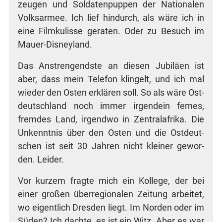
zeu­gen und Sol­da­ten­pup­pen der Natio­na­len
Volks­ar­mee. Ich lief hin­durch, als wäre ich in
eine Film­ku­lis­se gera­ten. Oder zu Besuch im
Mauer-Disneyland.
Das Anstren­gends­te an die­sen Jubi­lä­en ist
aber, dass mein Tele­fon klin­gelt, und ich mal
wie­der den Osten erklä­ren soll. So als wäre Ost­
deutsch­land noch immer irgend­ein fer­nes,
frem­des Land, irgend­wo in Zen­tral­afri­ka. Die
Unkennt­nis über den Osten und die Ost­deut­
schen ist seit 30 Jah­ren nicht klei­ner gewor­
den. Leider.
Vor kur­zem frag­te mich ein Kol­le­ge, der bei
einer gro­ßen über­re­gio­na­len Zei­tung arbei­tet,
wo eigent­lich Dres­den liegt. Im Nor­den oder im
Süden? Ich dach­te, es ist ein Witz. Aber es war