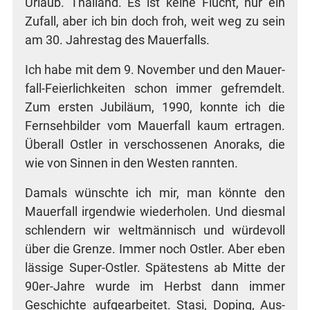
Urlaub. Thai­land. Es ist kei­ne Flucht, nur ein
Zufall, aber ich bin doch froh, weit weg zu sein
am 30. Jah­res­tag des Mauerfalls.
Ich habe mit dem 9. Novem­ber und den Mau­er­
fall-Fei­er­lich­kei­ten schon immer gefrem­delt.
Zum ers­ten Jubi­lä­um, 1990, konn­te ich die
Fern­seh­bil­der vom Mau­er­fall kaum ertra­gen.
Über­all Ost­ler in ver­schos­se­nen Ano­raks, die
wie von Sin­nen in den Wes­ten rannten.
Damals wünsch­te ich mir, man könn­te den
Mau­er­fall irgend­wie wie­der­ho­len. Und dies­mal
schlen­dern wir welt­män­nisch und wür­de­voll
über die Gren­ze. Immer noch Ost­ler. Aber eben
läs­si­ge Super-Ost­ler. Spä­tes­tens ab Mit­te der
90er-Jah­re wur­de im Herbst dann immer
Geschich­te auf­ge­ar­bei­tet. Sta­si, Doping, Aus­