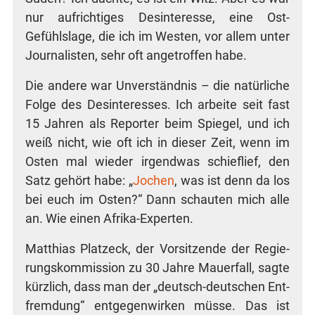
nur auf­rich­ti­ges Des­in­ter­es­se, eine Ost-
Gefühls­la­ge, die ich im Wes­ten, vor allem unter
Jour­na­lis­ten, sehr oft ange­trof­fen habe.
Die ande­re war Unver­ständ­nis – die natür­li­che
Fol­ge des Des­in­ter­es­ses. Ich arbei­te seit fast
15 Jah­ren als Repor­ter beim Spie­gel, und ich
weiß nicht, wie oft ich in die­ser Zeit, wenn im
Osten mal wie­der irgend­was schief­lief, den
Satz gehört habe: „
Jochen
, was ist denn da los
bei euch im Osten?“ Dann schau­ten mich alle
an. Wie einen Afrika-Experten.
Mat­thi­as Platz­eck, der Vor­sit­zen­de der Regie­
rungs­kom­mis­si­on zu 30 Jah­re Mau­er­fall, sag­te
kürz­lich, dass man der „deutsch-deut­schen Ent­
frem­dung“ ent­ge­gen­wir­ken müs­se. Das ist