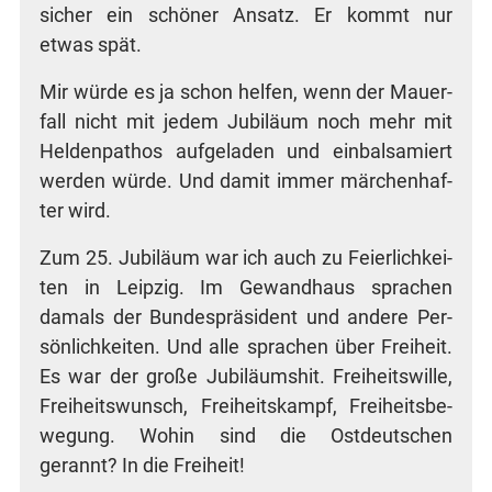
sicher ein schö­ner Ansatz. Er kommt nur
etwas spät.
Mir wür­de es ja schon hel­fen, wenn der Mau­er­
fall nicht mit jedem Jubi­lä­um noch mehr mit
Hel­den­pa­thos auf­ge­la­den und ein­bal­sa­miert
wer­den wür­de. Und damit immer mär­chen­haf­
ter wird.
Zum 25. Jubi­lä­um war ich auch zu Fei­er­lich­kei­
ten in Leip­zig. Im Gewand­haus spra­chen
damals der Bun­des­prä­si­dent und ande­re Per­
sön­lich­kei­ten. Und alle spra­chen über Frei­heit.
Es war der gro­ße Jubi­lä­ums­hit. Frei­heits­wil­le,
Frei­heits­wunsch, Frei­heits­kampf, Frei­heits­be­
we­gung. Wohin sind die Ost­deut­schen
gerannt? In die Freiheit!