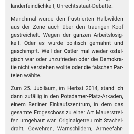
län­der­feind­lich­keit, Unrechtsstaat-Debatte.
Manch­mal wur­de den frus­trier­ten Halb­wil­den
aus der Zone auch über den trau­ri­gen Kopf
gestrei­chelt. Wegen der gan­zen Arbeits­lo­sig­
keit. Oder es wur­de poli­tisch gemahnt und
geschimpft. Weil der Ost­ler mal wie­der ost­al­
gisch war oder unzu­frie­den oder die Demo­kra­
tie nicht ver­ste­hen woll­te oder die fal­schen Par­
tei­en wählte.
Zum 25. Jubi­lä­um, im Herbst 2014, stand ich
dann zufäl­lig in den Pots­da­mer-Platz-Arka­den,
einem Ber­li­ner Ein­kaufs­zen­trum, in dem das
gesam­te Erd­ge­schoss zu einer Art Mau­er­strei­
fen umge­baut war. Ori­gi­nal­ge­treu mit Sta­chel­
draht, Geweh­ren, Warn­schil­dern, Armee­fahr­