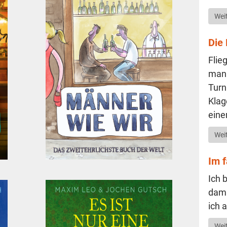
Wei­
Die 
Flieg
mann
Tur­n
Kla­
ein
Wei­
Im f
Ich 
dami
ich a
Wei­