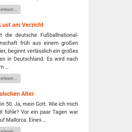
ter­le­sen …
Lust am Verzicht
t die deut­sche Fuß­ball­na­tio­nal­
­schaft früh aus ei­nem gro­ßen
ier, beginnt ver­lässlich ein gro­ßes
gen in Deutsch­land. Es wird nach
em …
ter­le­sen …
alschen Alter
bin 50. Ja, mein Gott. Wie ich mich
t füh­le? Vor ein paar Tagen war
uf Mal­lor­ca. Eines …
ter­le­sen …