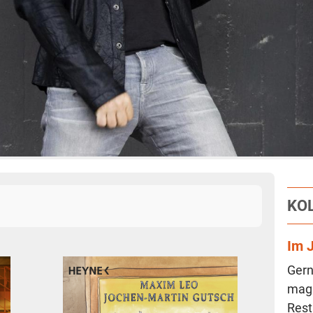
KO
Im 
Gern
mag 
Rest