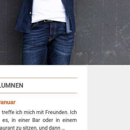
LUMNEN
Januar
 tref­fe ich mich mit Freun­den. Ich
es, in einer Bar oder in einem
au­rant zu sit­zen, und dann …