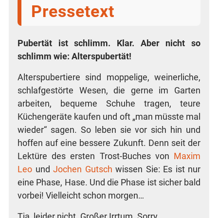
Pressetext
Puber­tät ist schlimm. Klar. Aber nicht so
schlimm wie: Alterspubertät!
Alters­pu­ber­tie­re sind mop­pe­li­ge, wei­ner­li­che,
schlaf­ge­stör­te Wesen, die ger­ne im Gar­ten
arbei­ten, beque­me Schu­he tra­gen, teu­re
Küchen­ge­rä­te kau­fen und oft „man müss­te mal
wie­der“ sagen. So leben sie vor sich hin und
hof­fen auf eine bes­se­re Zukunft. Denn seit der
Lek­tü­re des ers­ten Trost-Buches von
Maxim
Leo
und
Jochen Gutsch
wis­sen Sie: Es ist nur
eine Pha­se, Hase. Und die Pha­se ist sicher bald
vor­bei! Viel­leicht schon morgen…
Tja, lei­der nicht. Gro­ßer Irr­tum. Sorry.