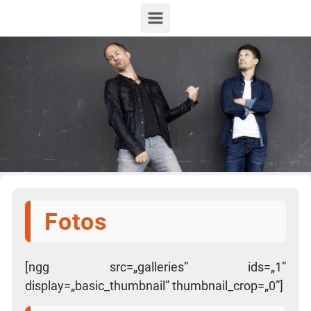
Zum Hauptinhalt springen
Fotos
[ngg src=„galleries” ids=„1”
display=„basic_thumbnail” thumbnail_crop=„0”]