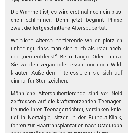
Die Wahr­heit ist, es wird erst­mal noch ein biss­
chen schlim­mer. Denn jetzt beginnt Pha­se
zwei: die fort­ge­schrit­te­ne Alterspubertät.
Weib­li­che Alters­pu­ber­tie­ren­de wol­len plötz­lich
unbe­dingt, dass man sich auch als Paar noch­
mal „neu ent­deckt“. Beim Tan­go. Oder Tan­tra.
Sie wer­den vegan oder essen nur noch Wild­
kräu­ter. Außer­dem inter­es­sie­ren sie sich auf
ein­mal für Sternzeichen.
Männ­li­che Alters­pu­ber­tie­ren­de sind vor Neid
zer­fres­sen auf die kraft­strot­zen­den Teen­ager­
freun­de ihrer Teen­ager­töch­ter, ver­sin­ken knie­
tief in Nost­al­gie, sit­zen in der Burn­out-Kli­nik,
fah­ren zur Haar­trans­plan­ta­ti­on nach Ost­eu­ro­pa