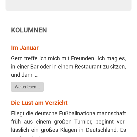
KOLUMNEN
Im Januar
Gern tref­fe ich mich mit Freun­den. Ich mag es,
in einer Bar oder in einem Restau­rant zu sit­zen,
und dann …
Wei­ter­le­sen …
Die Lust am Verzicht
Fliegt die deut­sche Fuß­ball­na­tio­nal­mann­schaft
früh aus ei­nem gro­ßen Tur­nier, beginnt ver­
lässlich ein gro­ßes Kla­gen in Deutsch­land. Es