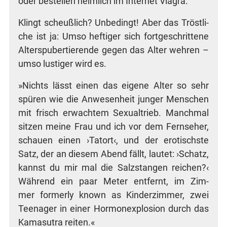
oder bestel­len heim­lich im Inter­net Viagra.
Klingt scheuß­lich? Unbe­dingt! Aber das Tröst­li­
che ist ja: Umso hef­ti­ger sich fort­ge­schrit­te­ne
Alters­pu­ber­tie­ren­de gegen das Alter weh­ren –
umso lus­ti­ger wird es.
»Nichts lässt einen das eige­ne Alter so sehr
spü­ren wie die Anwe­sen­heit jun­ger Men­schen
mit frisch erwach­tem Sexu­al­trieb. Manch­mal
sit­zen mei­ne Frau und ich vor dem Fern­se­her,
schau­en einen ›Tat­ort‹, und der ero­tischs­te
Satz, der an die­sem Abend fällt, lau­tet: ›Schatz,
kannst du mir mal die Salz­stan­gen rei­chen?‹
Wäh­rend ein paar Meter ent­fernt, im Zim­
mer form­er­ly known as Kin­der­zim­mer, zwei
Teen­ager in einer Hor­mon­ex­plo­si­on durch das
Kama­su­tra reiten.«