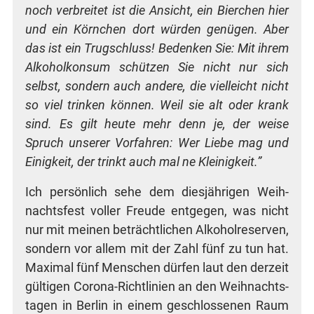
noch ver­brei­tet ist die Ansicht, ein Bier­chen hier
und ein Körn­chen dort wür­den genü­gen. Aber
das ist ein Trug­schluss! Beden­ken Sie: Mit ihrem
Alko­hol­kon­sum schüt­zen Sie nicht nur sich
selbst, son­dern auch ande­re, die viel­leicht nicht
so viel trin­ken kön­nen. Weil sie alt oder krank
sind. Es gilt heu­te mehr denn je, der wei­se
Spruch unse­rer Vor­fah­ren: Wer Lie­be mag und
Einig­keit, der trinkt auch mal ne Kleinigkeit.”
Ich per­sön­lich sehe dem dies­jäh­ri­gen Weih­
nachts­fest vol­ler Freu­de ent­ge­gen, was nicht
nur mit mei­nen beträcht­li­chen Alko­hol­re­ser­ven,
son­dern vor allem mit der Zahl fünf zu tun hat.
Maxi­mal fünf Men­schen dür­fen laut den der­zeit
gül­ti­gen Coro­na-Richt­li­ni­en an den Weih­nachts­
ta­gen in Ber­lin in einem geschlos­se­nen Raum