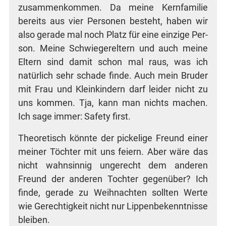
zusam­men­kom­men. Da mei­ne Kern­fa­mi­lie
bereits aus vier Per­so­nen besteht, haben wir
also gera­de mal noch Platz für eine ein­zi­ge Per­
son. Mei­ne Schwie­ger­el­tern und auch mei­ne
Eltern sind damit schon mal raus, was ich
natür­lich sehr scha­de fin­de. Auch mein Bru­der
mit Frau und Klein­kin­dern darf lei­der nicht zu
uns kom­men. Tja, kann man nichts machen.
Ich sage immer: Safe­ty first.
Theo­re­tisch könn­te der picke­li­ge Freund einer
mei­ner Töch­ter mit uns fei­ern. Aber wäre das
nicht wahn­sin­nig unge­recht dem ande­ren
Freund der ande­ren Toch­ter gegen­über? Ich
fin­de, gera­de zu Weih­nach­ten soll­ten Wer­te
wie Gerech­tig­keit nicht nur Lip­pen­be­kennt­nis­se
bleiben.