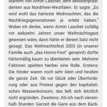
stammt von Armin Laschet, dem Minis­ter­prä­si­
den­ten aus Nord­rhein-West­fa­len. Er sag­te: „Es
wird wohl das här­tes­te Weih­nach­ten, das die
Nach­kriegs­ge­nera­tio­nen je erlebt haben.”
Wobei ich den­ke, wenn Armin Laschet zufäl­lig
vor sieb­zehn Jah­ren unser Weih­nachts­gast
gewe­sen wäre, dann hät­te er die­sen Satz nicht
gesagt. Das Weih­nachts­fest 2003 (in unse­rer
Fami­lie auch „das Hor­ror-Fest” genannt) dürf­te
här­te­mä­ßig kaum zu über­bie­ten sein. Meh­re­re
Fak­to­ren spiel­ten hier­bei eine Rol­le. Ers­tens:
Die Kin­der waren noch sehr klein und heul­ten
die gan­ze Zeit. Ob vor Glück oder Über­for­de­
rung oder aus Pro­test gegen den kapi­ta­lis­ti­
schen Mas­sen­kon­sum, das ließ sich letzt­lich
nicht ergrün­den. Zwei­tens: Als ich nach vier­ein­
halb Stun­den Gar­zeit die Gans aus dem Back­