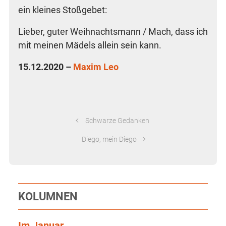
ein klei­nes Stoßgebet:
Lie­ber, guter Weih­nachts­mann / Mach, dass ich
mit mei­nen Mädels allein sein kann.
15.12.2020 –
Maxim Leo
Schwar­ze­ Ge­dan­ken
Diego, mein Diego
KOLUMNEN
Im Januar