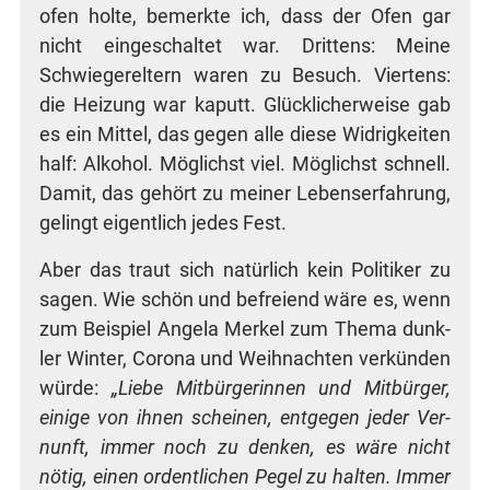
ofen hol­te, bemerk­te ich, dass der Ofen gar
nicht ein­ge­schal­tet war. Drit­tens: Mei­ne
Schwie­ger­el­tern waren zu Besuch. Vier­tens:
die Hei­zung war kaputt. Glück­li­cher­wei­se gab
es ein Mit­tel, das gegen alle die­se Wid­rig­kei­ten
half: Alko­hol. Mög­lichst viel. Mög­lichst schnell.
Damit, das gehört zu mei­ner Lebens­er­fah­rung,
gelingt eigent­lich jedes Fest.
Aber das traut sich natür­lich kein Poli­ti­ker zu
sagen. Wie schön und befrei­end wäre es, wenn
zum Bei­spiel Ange­la Mer­kel zum The­ma dunk­
ler Win­ter, Coro­na und Weih­nach­ten ver­kün­den
wür­de:
„Lie­be Mit­bür­ge­rin­nen und Mit­bür­ger,
eini­ge von ihnen schei­nen, ent­ge­gen jeder Ver­
nunft, immer noch zu den­ken, es wäre nicht
nötig, einen ordent­li­chen Pegel zu hal­ten. Immer