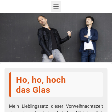
Zum Hauptinhalt springen
Ho, ho, hoch
das Glas
Mein Lieb­lings­satz die­ser Vor­weih­nachts­zeit