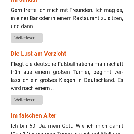
Gern tref­fe ich mich mit Freun­den. Ich mag es,
in einer Bar oder in einem Restau­rant zu sit­zen,
und dann …
Wei­ter­le­sen …
Die Lust am Verzicht
Fliegt die deut­sche Fuß­ball­na­tio­nal­mann­schaft
früh aus ei­nem gro­ßen Tur­nier, beginnt ver­
lässlich ein gro­ßes Kla­gen in Deutsch­land. Es
wird nach einem …
Wei­ter­le­sen …
Im falschen Alter
Ich bin 50. Ja, mein Gott. Wie ich mich damit
füh­le? Vor ein paar Tagen war ich auf Mal­lor­ca.