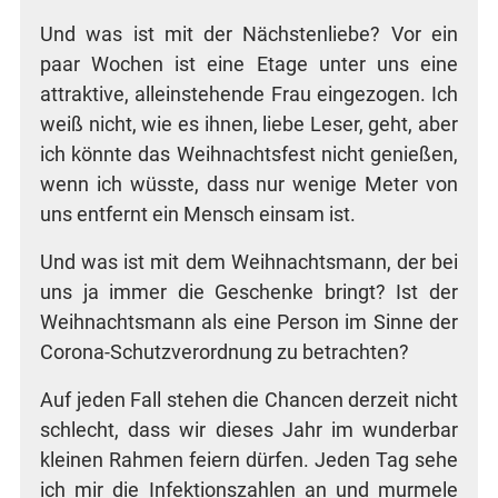
Und was ist mit der Nächs­ten­lie­be? Vor ein
paar Wochen ist eine Eta­ge unter uns eine
attrak­ti­ve, allein­ste­hen­de Frau ein­ge­zo­gen. Ich
weiß nicht, wie es ihnen, lie­be Leser, geht, aber
ich könn­te das Weih­nachts­fest nicht genie­ßen,
wenn ich wüss­te, dass nur weni­ge Meter von
uns ent­fernt ein Mensch ein­sam ist.
Und was ist mit dem Weih­nachts­mann, der bei
uns ja immer die Geschen­ke bringt? Ist der
Weih­nachts­mann als eine Per­son im Sin­ne der
Coro­na-Schutz­ver­ord­nung zu betrachten?
Auf jeden Fall ste­hen die Chan­cen der­zeit nicht
schlecht, dass wir die­ses Jahr im wun­der­bar
klei­nen Rah­men fei­ern dür­fen. Jeden Tag sehe
ich mir die Infek­ti­ons­zah­len an und mur­me­le