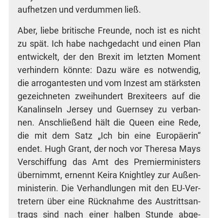
auf­het­zen und ver­dum­men ließ.
Aber, lie­be bri­ti­sche Freun­de, noch ist es nicht
zu spät. Ich habe nach­ge­dacht und einen Plan
ent­wi­ckelt, der den Brexit im letz­ten Moment
ver­hin­dern könn­te: Dazu wäre es not­wen­dig,
die arro­gan­tes­ten und vom Inzest am stärks­ten
gezeich­ne­ten zwei­hun­dert Brexi­te­ers auf die
Kanal­in­seln Jer­sey und Guern­sey zu ver­ban­
nen. Anschlie­ßend hält die Queen eine Rede,
die mit dem Satz „Ich bin eine Euro­päe­rin“
endet. Hugh Grant, der noch vor The­re­sa Mays
Ver­schif­fung das Amt des Pre­mier­mi­nis­ters
über­nimmt, ernennt Kei­ra Knight­ley zur Außen­
mi­nis­te­rin. Die Ver­hand­lun­gen mit den EU-Ver­
tre­tern über eine Rück­nah­me des Aus­tritts­an­
trags sind nach einer hal­ben Stun­de abge­