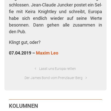
schlos­sen. Jean-Clau­de Jun­cker pos­tet ein Sel­
fie mit Kei­ra Knight­ley und schreibt, Euro­pa
habe sich end­lich wie­der auf sei­ne Wer­te
beson­nen. Dann gehen alle zusam­men in
den Pub.
Klingt gut, oder?
07.04.2019 –
Maxim Leo
Lasst uns Europa retten
Der James Bond vom Prenzlauer Berg
KOLUMNEN