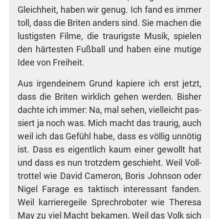
Gleich­heit, haben wir genug. Ich fand es immer
toll, dass die Bri­ten anders sind. Sie machen die
lus­tigs­ten Fil­me, die trau­rigs­te Musik, spie­len
den här­tes­ten Fuß­ball und haben eine muti­ge
Idee von Freiheit.
Aus irgend­ei­nem Grund kapie­re ich erst jetzt,
dass die Bri­ten wirk­lich gehen wer­den. Bis­her
dach­te ich immer: Na, mal sehen, viel­leicht pas­
siert ja noch was. Mich macht das trau­rig, auch
weil ich das Gefühl habe, dass es völ­lig unnö­tig
ist. Dass es eigent­lich kaum einer gewollt hat
und dass es nun trotz­dem geschieht. Weil Voll­
trot­tel wie David Came­ron, Boris John­son oder
Nigel Fara­ge es tak­tisch inter­es­sant fan­den.
Weil kar­rie­re­gei­le Sprech­ro­bo­ter wie The­re­sa
May zu viel Macht beka­men. Weil das Volk sich