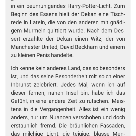
in ein beun­ru­hi­gen­des Har­ry-Pot­ter-Licht. Zum
Beginn des Essens hielt der Dekan eine Tisch­
re­de in Latein, die von den ande­ren mit gnä­di­
gem Mur­meln quit­tiert wur­de. Nach dem Des­
sert erzähl­te der Dekan einen Witz, der von
Man­ches­ter United, David Beck­ham und einem
zu klei­nen Penis handelte.
Ich ken­ne kein ande­res Land, das so beson­ders
ist, und das sei­ne Beson­der­heit mit solch einer
Inbrunst zele­briert. Jedes Mal, wenn ich auf
die­ser fer­nen, nahen Insel bin, habe ich das
Gefühl, in eine ande­re Zeit zu rut­schen. Meis­
tens in die Ver­gan­gen­heit. Alles ist ein wenig
anders, nur um Nuan­cen ver­scho­ben und doch
erstaun­lich fremd. Die bräun­li­chen Fas­sa­den,
das mil­chi­ge Licht, die tei­gi­ge, blas­se Men­