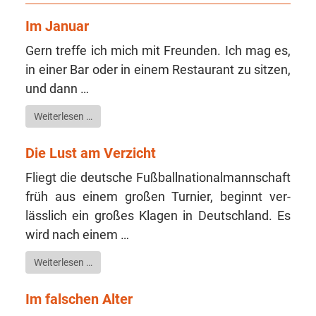
Im Januar
Gern tref­fe ich mich mit Freun­den. Ich mag es,
in einer Bar oder in einem Restau­rant zu sit­zen,
und dann …
Wei­ter­le­sen …
Die Lust am Verzicht
Fliegt die deut­sche Fuß­ball­na­tio­nal­mann­schaft
früh aus ei­nem gro­ßen Tur­nier, beginnt ver­
lässlich ein gro­ßes Kla­gen in Deutsch­land. Es
wird nach einem …
Wei­ter­le­sen …
Im falschen Alter