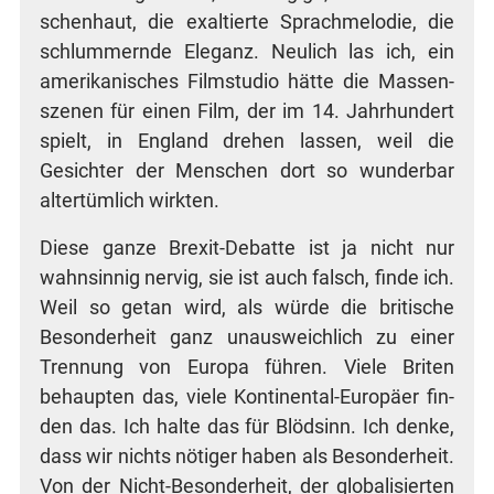
schen­haut, die exal­tier­te Sprach­me­lo­die, die
schlum­mern­de Ele­ganz. Neu­lich las ich, ein
ame­ri­ka­ni­sches Film­stu­dio hät­te die Mas­sen­
sze­nen für einen Film, der im 14. Jahr­hun­dert
spielt, in Eng­land dre­hen las­sen, weil die
Gesich­ter der Men­schen dort so wun­der­bar
alter­tüm­lich wirkten.
Die­se gan­ze Brexit-Debat­te ist ja nicht nur
wahn­sin­nig ner­vig, sie ist auch falsch, fin­de ich.
Weil so getan wird, als wür­de die bri­ti­sche
Beson­der­heit ganz unaus­weich­lich zu einer
Tren­nung von Euro­pa füh­ren. Vie­le Bri­ten
behaup­ten das, vie­le Kon­ti­nen­tal-Euro­pä­er fin­
den das. Ich hal­te das für Blöd­sinn. Ich den­ke,
dass wir nichts nöti­ger haben als Beson­der­heit.
Von der Nicht-Beson­der­heit, der glo­ba­li­sier­ten