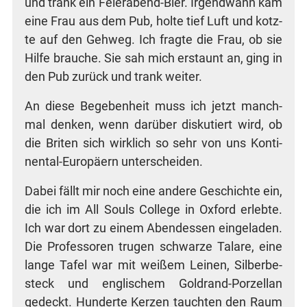
und trank ein Fei­er­abend-Bier. Irgend­wann kam
eine Frau aus dem Pub, hol­te tief Luft und kotz­
te auf den Geh­weg. Ich frag­te die Frau, ob sie
Hil­fe brau­che. Sie sah mich erstaunt an, ging in
den Pub zurück und trank weiter.
An die­se Bege­ben­heit muss ich jetzt manch­
mal den­ken, wenn dar­über dis­ku­tiert wird, ob
die Bri­ten sich wirk­lich so sehr von uns Kon­ti­
nen­tal-Euro­pä­ern unterscheiden.
Dabei fällt mir noch eine ande­re Geschich­te ein,
die ich im All Souls Col­lege in Oxford erleb­te.
Ich war dort zu einem Abend­essen ein­ge­la­den.
Die Pro­fes­so­ren tru­gen schwar­ze Tala­re, eine
lan­ge Tafel war mit wei­ßem Lei­nen, Sil­ber­be­
steck und eng­li­schem Gold­rand-Por­zel­lan
gedeckt. Hun­der­te Ker­zen tauch­ten den Raum